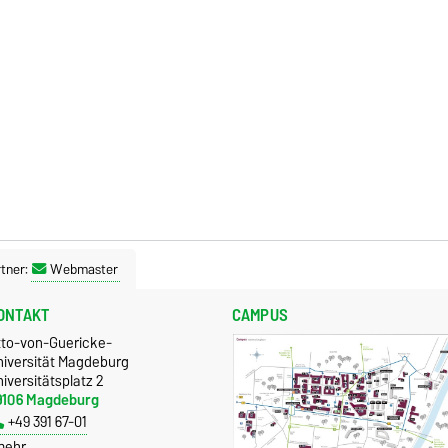
tner:
Webmaster
ONTAKT
CAMPUS
tto-von-Guericke-
niversität Magdeburg
iversitätsplatz 2
9106 Magdeburg
+49 391 67-01
mehr…