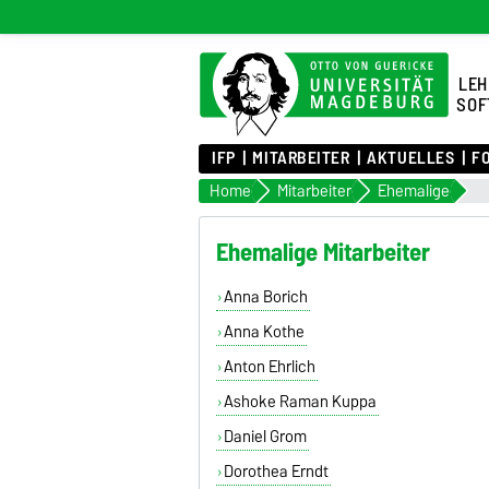
LEH
SOF
IFP
MITARBEITER
AKTUELLES
F
Home
Mitarbeiter
Ehemalige
Ehemalige Mitarbeiter
Anna Borich
Anna Kothe
Anton Ehrlich
Ashoke Raman Kuppa
Daniel Grom
Dorothea Erndt