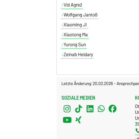
Vid Agrež
Wolfgang Jantoß
Xiaoming JI
Xiaotong Ma
Yurong Sun
Zeinab Heidary
Letzte Änderung: 20.02.2026
-
Ansprechpar
SOZIALE MEDIEN
K
O
U
Un
3