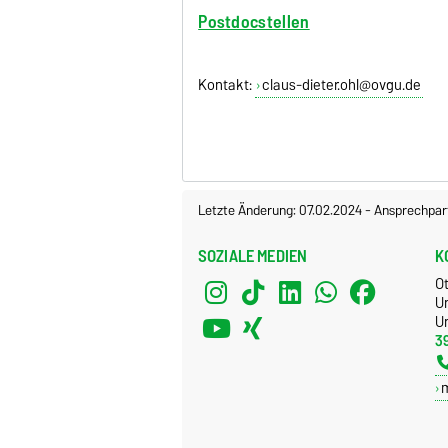
Postdocstellen
Kontakt:
claus-dieter.ohl@ovgu.de
Letzte Änderung: 07.02.2024
-
Ansprechpar
SOZIALE MEDIEN
K
O
U
Un
3