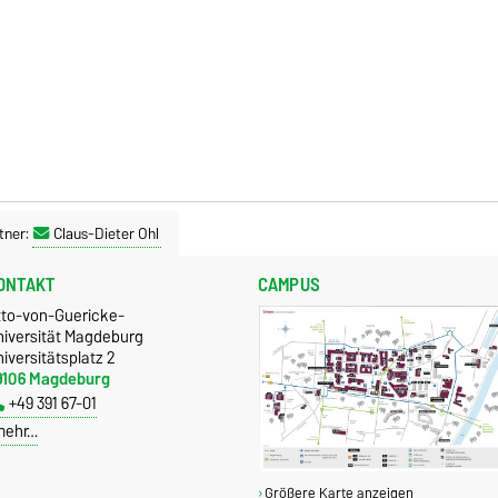
tner:
Claus-Dieter Ohl
ONTAKT
CAMPUS
tto-von-Guericke-
niversität Magdeburg
iversitätsplatz 2
9106 Magdeburg
+49 391 67-01
mehr…
Größere Karte anzeigen