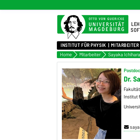
LEH
SOF
INSTITUT FÜR PHYSIK
MITARBEITER
Home
Mitarbeiter
Sayaka Ichihar
Postdo
Dr. S
Fakultä
Institut
Universi
saya