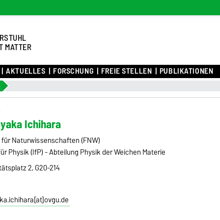
RSTUHL
T MATTER
AKTUELLES
FORSCHUNG
FREIE STELLEN
PUBLIKATIONEN
a
c
ayaka Ichihara
t für Naturwissenschaften (FNW)
 für Physik (IfP) - Abteilung Physik der Weichen Materie
tätsplatz 2, G20-214
ka.ichihara[at]ovgu.de